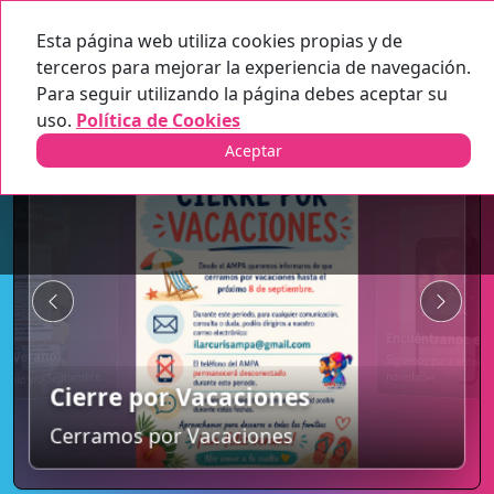
Esta página web utiliza cookies propias y de
AMPA Ilarcuris
terceros para mejorar la experiencia de navegación.
Para seguir utilizando la página debes aceptar su
uso.
Política de Cookies
Aceptar
Comisión de Teatro
Comis
Encu
Colabora en los teatros que
Colabor
representamos trimestralmente dentro
Encuéntranos en Instagram
Sígueno
escolar.
del colegio.
 por Vacaciones
noveda
Síguenos para enterarte de todas las
s por Vacaciones
novedades.